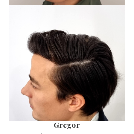
Gregor
3900+ Štepy (Po druhej transplantácii vlasov)