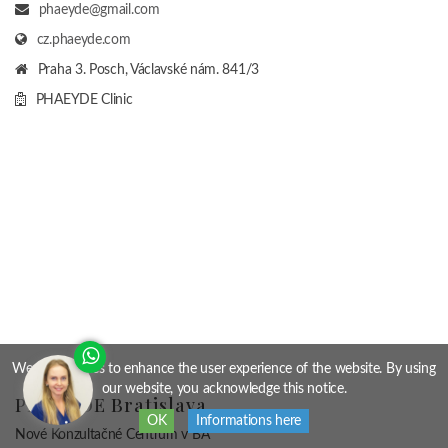
News
PHAEYDE Budapest
Klinika
+36-30/207-4588
Viber, WhatsApp
phaeyde@gmail.com
www.phaeyde.com
Szegedi ulica 56.
We use cookies to enhance the user experience of the website. By using
Budapest, Hungary
1135
our website, you acknowledge this notice.
PHAEYDE Clinic
OK
Informations here