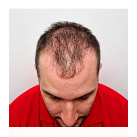
metódou na
transplantáciu vlasov
SHE!
Klinika PHAEYDE vám prináša to najlepšie z oblasti
obnovy vlasov: bezpečné, pokročilé a overené.
Metódy transplantácie vlasov  >