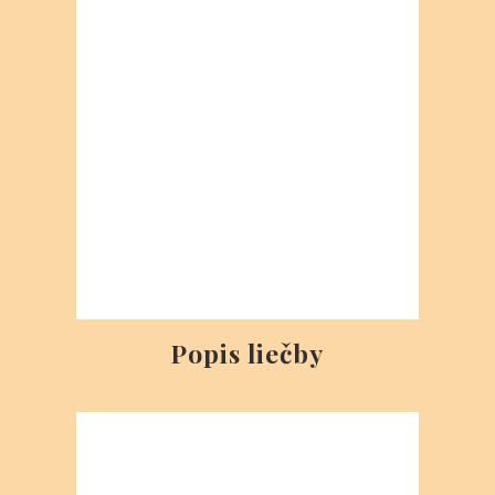
PHAEYDE Bratislava
Nové Konzultačné Centrum v BA
+421-904 / 455-065 Viber WhatsApp
phaeyde@gmail.com
sk.phaeyde.com