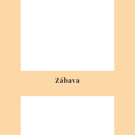
5STAR OFFICES EUROVEA
Budova CENTRAL 1, Pribinova 4
6. poschodie, 811 09 Bratislava 1, Slovakia
Názov spoločnosti: UOIEA Zrt./ a.s.
Daňové identifikačné číslo: 27449116-2-41
Identifikačné číslo organizácie: 01 10 141567
PHAEYDE Clinic