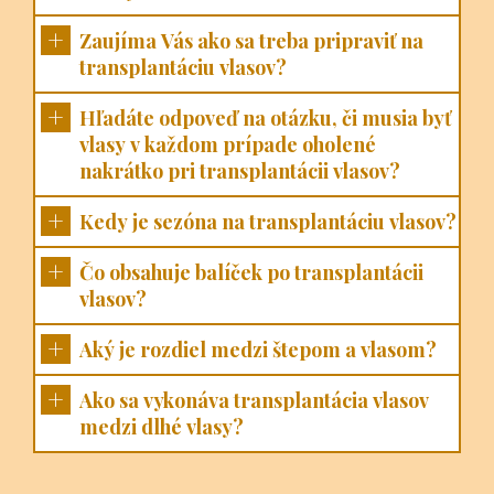
Viac
Pozrite si recenzie našich
zákazníkov, ktorí
absolvovali transplantáciu
vlasov
Na základe viac ako 60+
recenzií