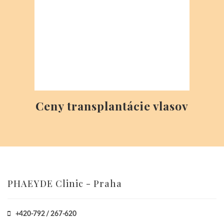
PHAEYDE Mosonmagyaróvár
Klinika pre SK + CZ
+36-1/792-2099
phaeyde@gmail.com
www.phaeyde.com
Honvéd ulica 9.
Mosonmagyaróvár, Hungary
PHAEYDE Clinic