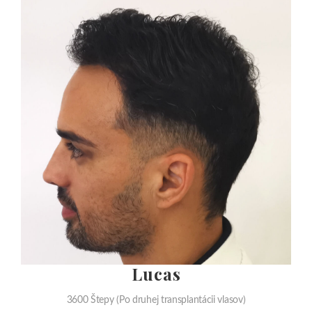
Norbert
2600+ Štepy
Viac fotografií s výsledkami
Transformujte svoj
vzhľad s ocenenou