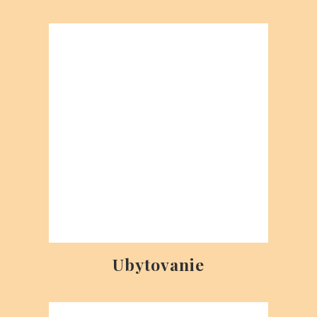
Ceny transplantácie vlasov
PHAEYDE Clinic - Praha
+420-792 / 267-620
phaeyde@gmail.com
cz.phaeyde.com
Praha 3. Posch, Václavské nám. 841/3
PHAEYDE Clinic