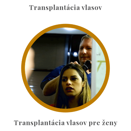
Transplantácia obočia
Transplantácia vlasov -
často kladené otázky:
Odpovedá Mgr. Henrieta
Paholíková, konzultantka pre
transplantáciu vlasov na klinike
PHAEYDE